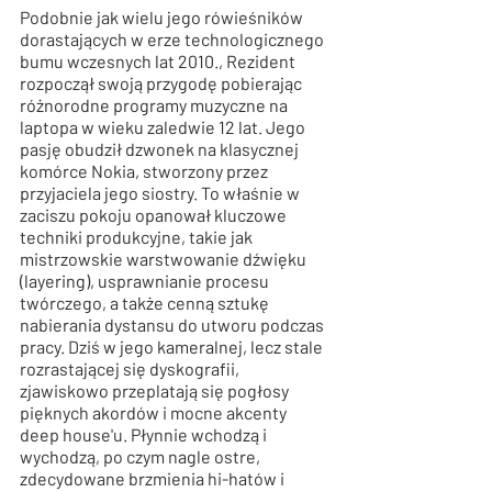
Podobnie jak wielu jego rówieśników 
dorastających w erze technologicznego 
bumu wczesnych lat 2010., Rezident 
rozpoczął swoją przygodę pobierając 
różnorodne programy muzyczne na 
laptopa w wieku zaledwie 12 lat. Jego 
pasję obudził dzwonek na klasycznej 
komórce Nokia, stworzony przez 
przyjaciela jego siostry. To właśnie w 
zaciszu pokoju opanował kluczowe 
techniki produkcyjne, takie jak 
mistrzowskie warstwowanie dźwięku 
(layering), usprawnianie procesu 
twórczego, a także cenną sztukę 
nabierania dystansu do utworu podczas 
pracy. Dziś w jego kameralnej, lecz stale 
rozrastającej się dyskografii, 
zjawiskowo przeplatają się pogłosy 
pięknych akordów i mocne akcenty 
deep house'u. Płynnie wchodzą i 
wychodzą, po czym nagle ostre, 
zdecydowane brzmienia hi-hatów i 