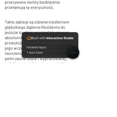
przerywane świsty bezbłędnie 
przełamują tę eteryczność. 
Takie zabiegi są odzwierciedleniem 
głębokiego dążenia Rezidenta do 
jeszcze bardziej minimalistycznego, 
absolutnie szczerego podejścia do 
Built with
Interactive Studio
produkcji – mocno kontrastującego z 
jego wczesną, „komercyjną” szkołą 
Installed Apps:
tworzenia bitów. Teraz młody artysta w 
• Aura Suite
pełni zaufał sobie i wypracowanej, 
wyjątkowej wizji swojego projektu.
https://youtu.be/6RiGsgu1EDI?si=Hr-
luFhq0U0e5vGC