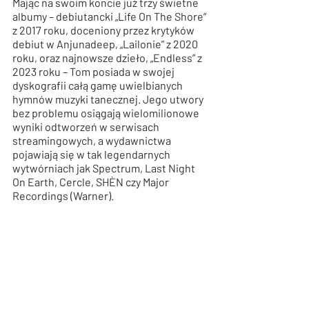
Mając na swoim koncie już trzy świetne 
albumy – debiutancki „Life On The Shore” 
z 2017 roku, doceniony przez krytyków 
debiut w Anjunadeep, „Lailonie” z 2020 
roku, oraz najnowsze dzieło, „Endless” z 
2023 roku – Tom posiada w swojej 
dyskografii całą gamę uwielbianych 
hymnów muzyki tanecznej. Jego utwory 
bez problemu osiągają wielomilionowe 
wyniki odtworzeń w serwisach 
streamingowych, a wydawnictwa 
pojawiają się w tak legendarnych 
wytwórniach jak Spectrum, Last Night 
On Earth, Cercle, SHÈN czy Major 
Recordings (Warner). 