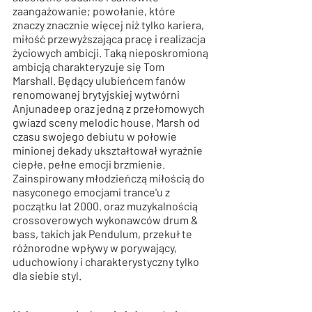
zaangażowanie; powołanie, które 
znaczy znacznie więcej niż tylko kariera, 
miłość przewyższająca pracę i realizacja 
życiowych ambicji. Taką nieposkromioną 
ambicją charakteryzuje się Tom 
Marshall. Będący ulubieńcem fanów 
renomowanej brytyjskiej wytwórni 
Anjunadeep oraz jedną z przełomowych 
gwiazd sceny melodic house, Marsh od 
czasu swojego debiutu w połowie 
minionej dekady ukształtował wyraźnie 
ciepłe, pełne emocji brzmienie. 
Zainspirowany młodzieńczą miłością do 
nasyconego emocjami trance'u z 
początku lat 2000. oraz muzykalnością 
crossoverowych wykonawców drum & 
bass, takich jak Pendulum, przekuł te 
różnorodne wpływy w porywający, 
uduchowiony i charakterystyczny tylko 
dla siebie styl.