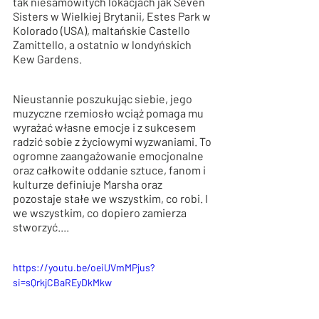
tak niesamowitych lokacjach jak Seven 
Sisters w Wielkiej Brytanii, Estes Park w 
Kolorado (USA), maltańskie Castello 
Zamittello, a ostatnio w londyńskich 
Kew Gardens. 
Nieustannie poszukując siebie, jego 
muzyczne rzemiosło wciąż pomaga mu 
wyrażać własne emocje i z sukcesem 
radzić sobie z życiowymi wyzwaniami. To 
ogromne zaangażowanie emocjonalne 
oraz całkowite oddanie sztuce, fanom i 
kulturze definiuje Marsha oraz 
pozostaje stałe we wszystkim, co robi. I 
we wszystkim, co dopiero zamierza 
stworzyć....
https://youtu.be/oeiUVmMPjus?
si=sQrkjCBaREyDkMkw