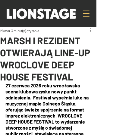
28 mar
3 minut(y) czytania
MARSH I REZIDENT
OTWIERAJĄ LINE-UP
WROCLOVE DEEP
HOUSE FESTIVAL
27 czerwca 2026 roku wrocławska 
scena klubowa zyska nowy punkt 
odniesienia.  Festiwal wypełnia lukę na 
muzycznej mapie Dolnego Śląska, 
oferując świeże spojrzenie na format 
imprez elektronicznych. WROCLOVE 
DEEP HOUSE FESTIVAL to wydarzenie 
stworzone z myślą o świadomej 
publiczności, stawiające na staranną 