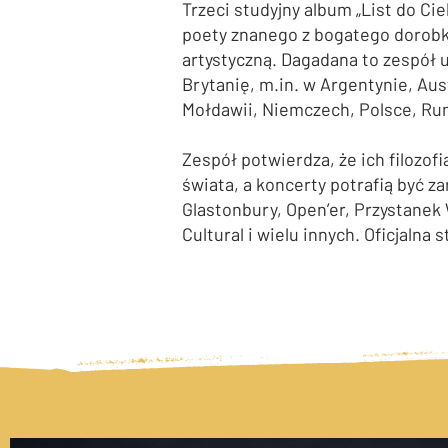
Trzeci studyjny album „List do C
poety znanego z bogatego dorobk
artystyczną. Dagadana to zespół 
Brytanię, m.in. w Argentynie, Aust
Mołdawii, Niemczech, Polsce, Rumu
Zespół potwierdza, że ich filozofi
świata, a koncerty potrafią być z
Glastonbury, Open’er, Przystanek 
Cultural i
wielu innych.
Oficjalna 