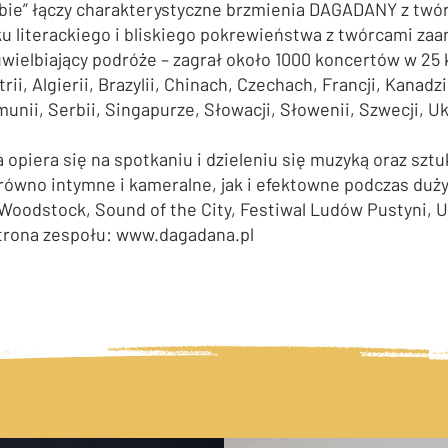
iebie” łączy charakterystyczne brzmienia DAGADANY z twó
u literackiego i bliskiego pokrewieństwa z twórcami za
uwielbiający podróże – zagrał około 1000 koncertów w 25 
rii, Algierii, Brazylii, Chinach, Czechach, Francji, Kanad
nii, Serbii, Singapurze, Słowacji, Słowenii, Szwecji, Uk
a opiera się na spotkaniu i dzieleniu się muzyką oraz sztu
arówno intymne i kameralne, jak i efektowne podczas dużyc
Woodstock, Sound of the City, Festiwal Ludów Pustyni, Un
strona zespołu:
www.dagadana.pl