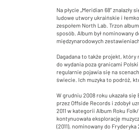
Na płycie „Meridian 68” znalazły s
ludowe utwory ukraińskie i łemk
zespołem North Lab. Trzon albumu
sposób. Album był nominowany do 
międzynarodowych zestawieniach 
Dagadana to także projekt, który
do wydania poza granicami Polski
regularnie pojawia się na scenac
świecie. Ich muzyka to podróż, kt
W grudniu 2008 roku ukazała się 
przez Offside Records i zdobył u
2011 w kategorii Album Roku Folk
kontynuowała eksplorację muzyczną
(2011), nominowany do Fryderyka 2