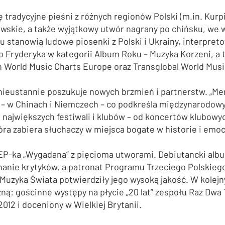
ię tradycyjne pieśni z różnych regionów Polski (m.in. Kurp
owskie, a także wyjątkowy utwór nagrany po chińsku, we
 stanowią ludowe piosenki z Polski i Ukrainy, interpre
Fryderyka w kategorii Album Roku – Muzyka Korzeni, a t
World Music Charts Europe oraz Transglobal World Musi
 nieustannie poszukuje nowych brzmień i partnerstw. „Mer
 – w Chinach i Niemczech – co podkreśla międzynarodowy
h największych festiwali i klubów – od koncertów klubow
óra zabiera słuchaczy w miejsca bogate w historie i emoc
EP-ka „Wygadana” z pięcioma utworami. Debiutancki albu
znanie krytyków, a patronat Programu Trzeciego Polskieg
/Muzyka Świata potwierdziły jego wysoką jakość. W kolej
: gościnne występy na płycie „20 lat” zespołu Raz Dwa T
012 i doceniony w Wielkiej Brytanii.