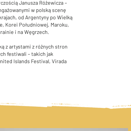
rczością Janusza Różewicza –
angażowanymi w polską scenę
krajach, od Argentyny po Wielką
zie, Korei Południowej, Maroku,
rainie i na Węgrzech.
ką z artystami z różnych stron
h festiwali – takich jak
ited Islands Festival, Virada