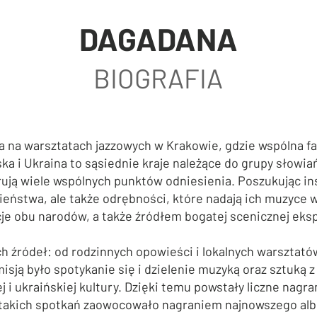
DAGADANA
BIOGRAFIA
ia na warsztatach jazzowych w Krakowie, gdzie wspólna 
ka i Ukraina to sąsiednie kraje należące do grupy słowiańs
erują wiele wspólnych punktów odniesienia. Poszukując ins
eństwa, ale także odrębności, które nadają ich muzyce w
je obu narodów, a także źródłem bogatej scenicznej eksp
ch źródeł: od rodzinnych opowieści i lokalnych warsztatów
sją było spotykanie się i dzielenie muzyką oraz sztuką z
 i ukraińskiej kultury. Dzięki temu powstały liczne nagra
 takich spotkań zaowocowało nagraniem najnowszego alb