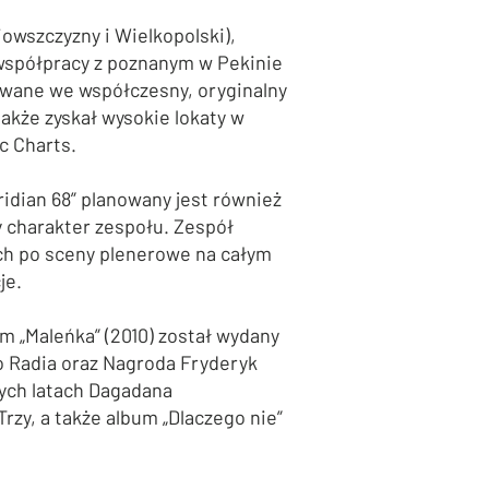
iowszczyzny i Wielkopolski),
 współpracy z poznanym w Pekinie
towane we współczesny, oryginalny
akże zyskał wysokie lokaty w
c Charts.
idian 68” planowany jest również
 charakter zespołu. Zespół
ych po sceny plenerowe na całym
je.
m „Maleńka” (2010) został wydany
o Radia oraz Nagroda Fryderyk
nych latach Dagadana
rzy, a także album „Dlaczego nie”