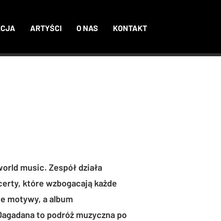
KCJA
ARTYŚCI
O NAS
KONTAKT
A
world music. Zespół działa
erty, które wzbogacają każde
we motywy, a album
 Dagadana to podróż muzyczna po