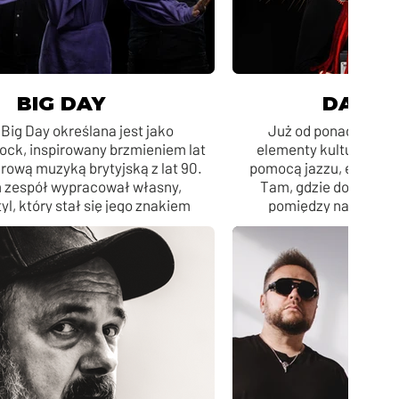
BIG DAY
DAGA
Big Day określana jest jako
Już od ponad 16 lat
ock, inspirowany brzmieniem lat
elementy kultury polski
arową muzyką brytyjską z lat 90.
pomocą jazzu, elektron
 zespół wypracował własny,
Tam, gdzie dociera, 
yl, który stał się jego znakiem
pomiędzy narodami, 
rozpoznawczym.
udowadniając, że sz
zapoczątkowuje nies
przygodę, wymianę dz
ludźm