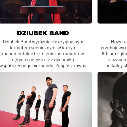
DZIUBEK BAND
Dziubek Band wyróżnia się oryginalnym
Muzyka 
formatem scenicznym, w którym
przebojowy r
monumentalne brzmienie instrumentów
60. oraz git
dętych spotyka się z dynamiką
Z czasem
współczesnego big-bandu. Zespół z równą
unikalny st
swobodą porusza się między muzyką
filmową, jazzem, popem, funky, disco, hip-
hopem i nowoczesnymi brzmieniami
elektronicznymi, prezentując autorskie
aranżacje, które nadają znanym utworom
nową, spektakularną formę.