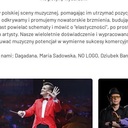
polskiej sceny muzycznej, pomagając im utrzymać pozycj
ą odkrywamy i promujemy nowatorskie brzmienia, budując
st powielać schematy i mówić o "elastyczności", po pros
 artysty. Nasze wieloletnie doświadczenie i wypracowan
kuwać muzyczny potencjał w wymierne sukcesy komercyjn
z nami:
Dagadana,
Maria Sadowska,
NO LOGO
,
Dziubek Ba