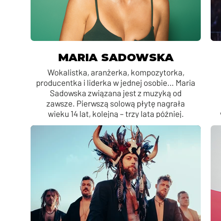
MARIA SADOWSKA
Wokalistka, aranżerka, kompozytorka,
producentka i liderka w jednej osobie… Maria
Sadowska związana jest z muzyką od
zawsze. Pierwszą solową płytę nagrała
wieku 14 lat, kolejną – trzy lata później.
Wydała dwa albumy w Japonii.
W lutym 2004 roku ukazał się jej pierwszy
polski „dorosły” krążek, na którym mogliśmy
usłyszeć połączenie poezji Marii
Pawlikowskiej-Jasnorzewskiej z
nowoczesną muzyką klubową i jazzem.