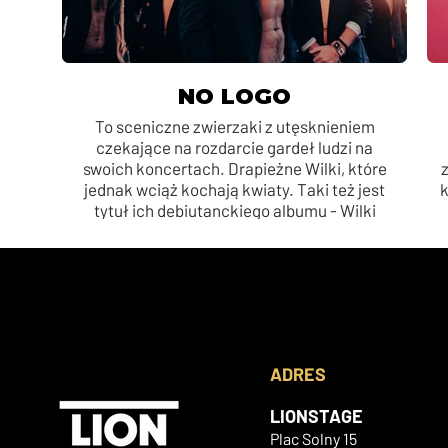
NO LOGO
To sceniczne zwierzaki z utęsknieniem
czekające na rozdarcie gardeł ludzi na
swoich koncertach. Drapieżne Wilki, które
jednak wciąż kochają kwiaty. Taki też jest
k
tytuł ich debiutanckiego albumu - Wilki
kochają kwiaty. Gatunek muzyczny, w
którym się poruszają sami nazwali WRRR!
(Witalny Rock Reggae Rap).
ADRES
LIONSTAGE
Plac Solny 15