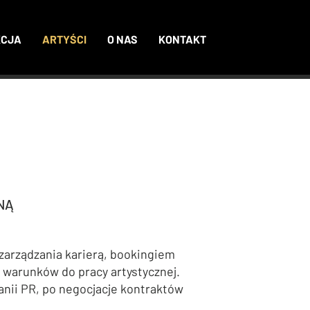
KCJA
ARTYŚCI
O NAS
KONTAKT
NĄ
arządzania karierą, bookingiem
warunków do pracy artystycznej.
nii PR, po negocjacje kontraktów