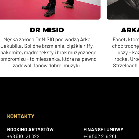
DR MISIO
ARK
Męska załoga Dr MISIO pod wodzą Arka
Facet, któr
Jakubika. Solidne brzmienie, ciężkie riffy,
choć trochę 
znakomite, mądre teksty i brak muzycznego
uszy – k
ompromisu - to mieszanka, która na pewno
rocka. Urod
zadowoli fanów dobrej muzyki.
Strzelcach 
droga szybko
KONTAKTY
BOOKING ARTYSTÓW
FINANSE I UMOWY
+48 510 121
022
+48 502 216 261